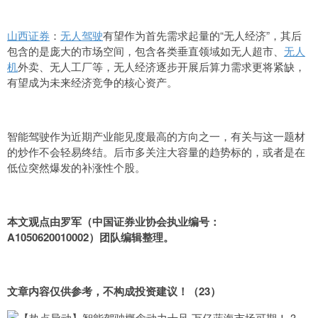
山西证券
：
无人驾驶
有望作为首先需求起量的“无人经济”，其后
包含的是庞大的市场空间，包含各类垂直领域如无人超市、
无人
机
外卖、无人工厂等，无人经济逐步开展后算力需求更将紧缺，
有望成为未来经济竞争的核心资产。
智能驾驶作为近期产业能见度最高的方向之一，有关与这一题材
的炒作不会轻易终结。后市多关注大容量的趋势标的，或者是在
低位突然爆发的补涨性个股。
本文观点由罗军（中国证券业协会执业编号：
A1050620010002）团队编辑整理。
文章内容仅供参考，不构成投资建议！
（
23
）