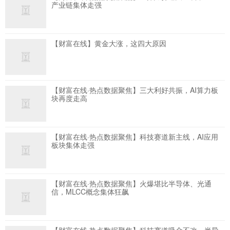
产业链集体走强
【财富在线】黄金大涨，这四大原因
【财富在线·热点数据聚焦】三大利好共振，AI算力板
块再度走高
【财富在线·热点数据聚焦】科技赛道新主线，AI应用
板块集体走强
【财富在线·热点数据聚焦】火爆堪比半导体、光通
信，MLCC概念集体狂飙