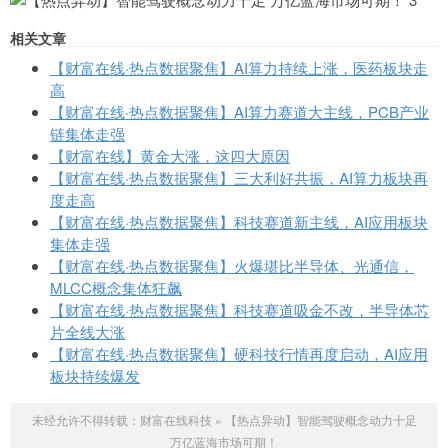
相关文章
【财富在线·热点数据聚焦】AI算力持续上涨，医药板块走
高
【财富在线·热点数据聚焦】AI算力赛道大主线，PCB产业
链集体走强
【财富在线】黄金大涨，这四大原因
【财富在线·热点数据聚焦】三大利好共振，AI算力板块再
度走高
【财富在线·热点数据聚焦】科技赛道新主线，AI应用板块
集体走强
【财富在线·热点数据聚焦】火爆堪比半导体、光通信，
MLCC概念集体狂飙
【财富在线·热点数据聚焦】科技赛道吸金不改，半导体芯
片全线大涨
【财富在线·热点数据聚焦】硬科技行情再度启动，AI应用
板块持续爆发
未经允许不得转载：
财富在线科技
»
【热点异动】智能驾驶概念动力十足
万亿蓝海市场可期！