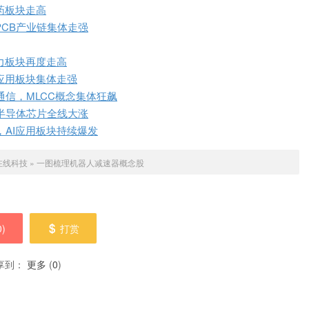
药板块走高
PCB产业链集体走强
力板块再度走高
应用板块集体走强
信，MLCC概念集体狂飙
半导体芯片全线大涨
，AI应用板块持续爆发
在线科技
»
一图梳理机器人减速器概念股
0
)
打赏
享到：
更多
(
0
)