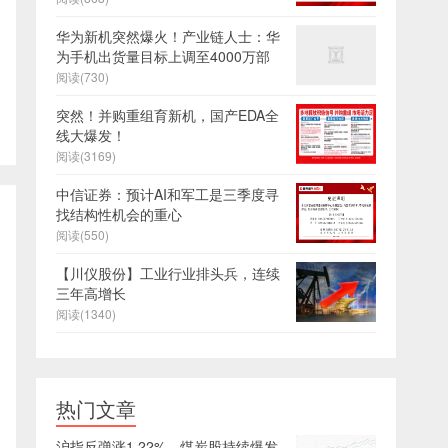
华为新机突然爆火！产业链人士：华
为手机出货量目标上调至4000万部
阅读(730)
突然！并购重组育新机，国产EDA全
线大爆发！
阅读(3169)
中信证券：预计AI和军工是三季度寻
找结构性机会的重心
阅读(550)
【川仪股份】工业行业排头兵，连续
三年高增长
阅读(1340)
热门文章
沪指反弹涨1.22%，煤炭股持续爆发